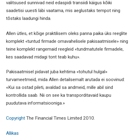
valitsused sunnivad neid edaspidi transiidi käigus kõiki
saadetisi uuesti läbi vaatama, mis aeglustaks tempot ning
tõstaks laadungi hinda.
Allen ütles, et kõige praktilisem oleks panna paika üks reeglite
komplekt «tuntud firmade omavahelisele pakisaatmisele» ning
teine komplekt rangemaid reegleid «tundmatutele firmadele,
kes saadavad midagi tont teab kuhu».
Pakisaatmisel pidavat juba kehtima «tohutul hulgal»
turvameetmeid, mida Allen detailsemalt arutada ei soovinud:
«Kui sa ostad pileti, avaldad sa andmeid, mille abil sind
kontrollida saab. Nii on see ka transporditavaid kaupu
puudutava informatsiooniga.»
Copyright
The Financial Times Limited 2010.
Allikas