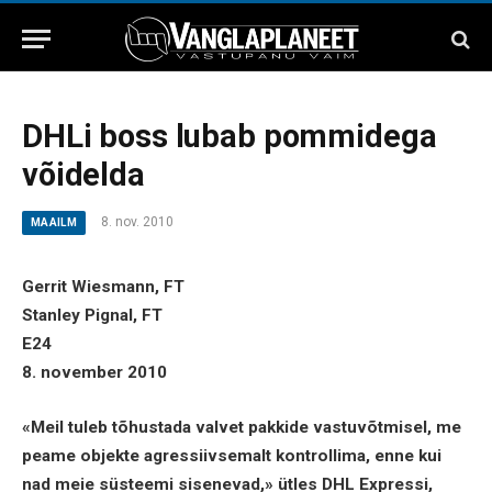
DHLi boss lubab pommidega
võidelda
8. nov. 2010
MAAILM
Gerrit Wiesmann, FT
Stanley Pignal, FT
E24
8. november 2010
«Meil tuleb tõhustada valvet pakkide vastuvõtmisel, me
peame objekte agressiivsemalt kontrollima, enne kui
nad meie süsteemi sisenevad,» ütles DHL Expressi,