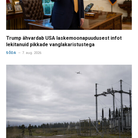
Trump ähvardab USA laskemoonapuudusest infot
lekitanuid pikkade vanglakaristustega
SÕDA
7. aug. 2026