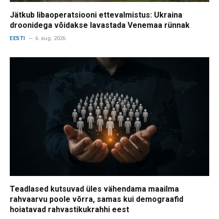
Jätkub libaoperatsiooni ettevalmistus: Ukraina
droonidega võidakse lavastada Venemaa rünnak
EESTI
6. aug. 2026
Teadlased kutsuvad üles vähendama maailma
rahvaarvu poole võrra, samas kui demograafid
hoiatavad rahvastikukrahhi eest