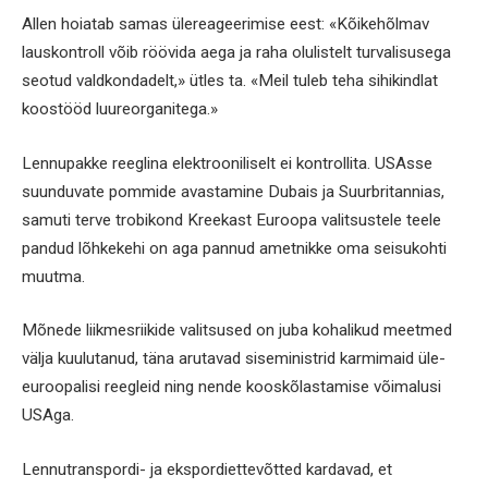
Allen hoiatab samas ülereageerimise eest: «Kõikehõlmav
lauskontroll võib röövida aega ja raha olulistelt turvalisusega
seotud valdkondadelt,» ütles ta. «Meil tuleb teha sihikindlat
koostööd luureorganitega.»
Lennupakke reeglina elektrooniliselt ei kontrollita. USAsse
suunduvate pommide avastamine Dubais ja Suurbritannias,
samuti terve trobikond Kreekast Euroopa valitsustele teele
pandud lõhkekehi on aga pannud ametnikke oma seisukohti
muutma.
Mõnede liikmesriikide valitsused on juba kohalikud meetmed
välja kuulutanud, täna arutavad siseministrid karmimaid üle-
euroopalisi reegleid ning nende kooskõlastamise võimalusi
USAga.
Lennutranspordi- ja ekspordiettevõtted kardavad, et