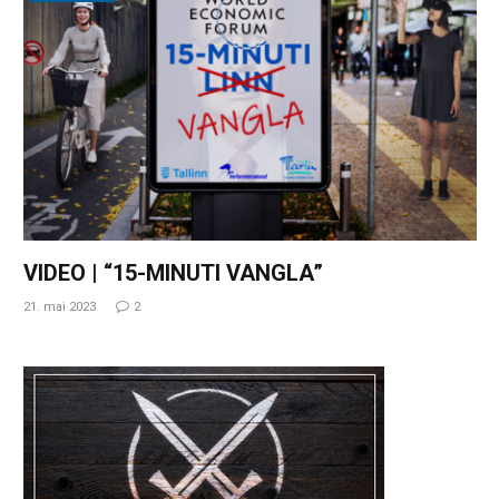
VIDEO | “15-MINUTI VANGLA”
21. mai 2023
2