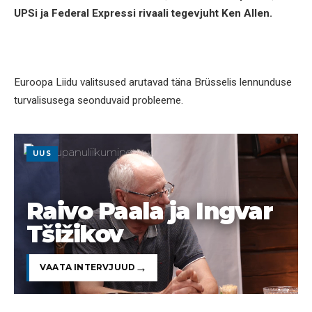
UPSi ja Federal Expressi rivaali tegevjuht Ken Allen.
Euroopa Liidu valitsused arutavad täna Brüsselis lennunduse
turvalisusega seonduvaid probleeme.
UUS
Raivo Paala ja Ingvar
Tšižikov
VAATA INTERVJUUD