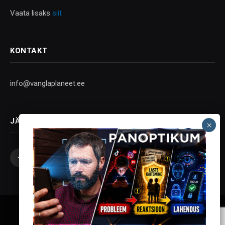
Vaata lisaks
siit
KONTAKT
info@vanglaplaneet.ee
JÄLGI SOTSIAALMEEDIAS
Facebook
X
Instagram
YouTube
Telegram
(Twitter)
Vanglaplaneet - Vastupanu Vaim