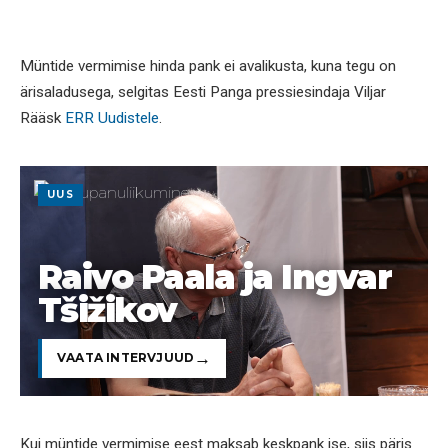
Müntide vermimise hinda pank ei avalikusta, kuna tegu on
ärisaladusega, selgitas Eesti Panga pressiesindaja Viljar
Rääsk
ERR Uudistele
.
UUS
Raivo Paala ja Ingvar
Tšižikov
VAATA INTERVJUUD
Kui müntide vermimise eest maksab keskpank ise, siis päris