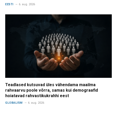
EESTI
6. aug. 2026
Teadlased kutsuvad üles vähendama maailma
rahvaarvu poole võrra, samas kui demograafid
hoiatavad rahvastikukrahhi eest
GLOBALISM
6. aug. 2026