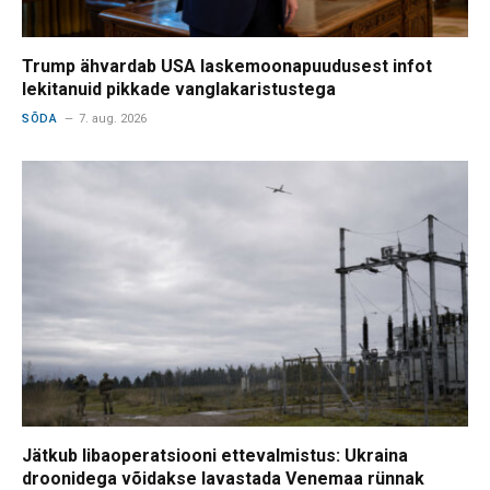
Trump ähvardab USA laskemoonapuudusest infot
lekitanuid pikkade vanglakaristustega
SÕDA
7. aug. 2026
Jätkub libaoperatsiooni ettevalmistus: Ukraina
droonidega võidakse lavastada Venemaa rünnak