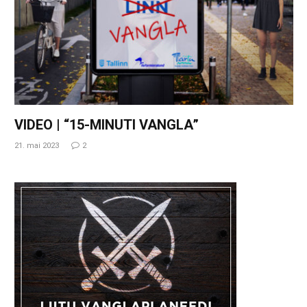
VIDEO | “15-MINUTI VANGLA”
21. mai 2023
2