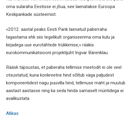
oma sularaha Eestisse ei jõua, see laenatakse Euroopa
Keskpankade süsteemist.
«2012. aastal peaks Eesti Pank laenatud paberraha
tagastama ehk siis tegelikult organiseerima oma kulu ja
kirjadega uue eurotähtede trükkimise,» rääkis
eurokommunikatsiooni projektijuht Ingvar Bärenklau.
Rääsk täpsustas, et paberaha tellimise meetodit ei ole veel
otsustatud, kuna konkreetne hind sõltub väga paljudest
komponentidest nagu puuvilla hind, tellimuse maht ja muutub
aastast aastasse ning ka seda hinda sarnaselt müntidega ei
avalikustata.
Allikas