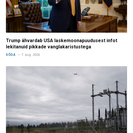
Trump ähvardab USA laskemoonapuudusest infot
lekitanuid pikkade vanglakaristustega
SÕDA
7. aug. 2026