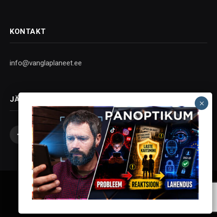
KONTAKT
info@vanglaplaneet.ee
JÄLGI SOTSIAALMEEDIAS
Facebook
X
Instagram
YouTube
Telegram
(Twitter)
Vanglaplaneet - Vastupanu Vaim