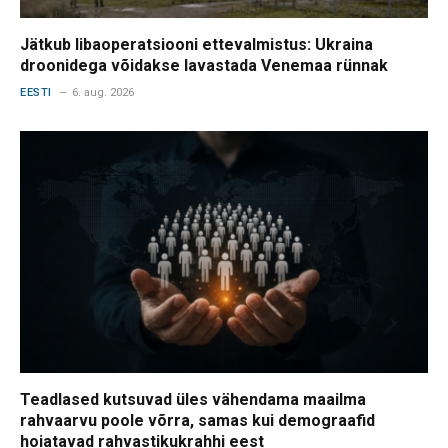
Jätkub libaoperatsiooni ettevalmistus: Ukraina
droonidega võidakse lavastada Venemaa rünnak
EESTI
6. aug. 2026
Teadlased kutsuvad üles vähendama maailma
rahvaarvu poole võrra, samas kui demograafid
hoiatavad rahvastikukrahhi eest