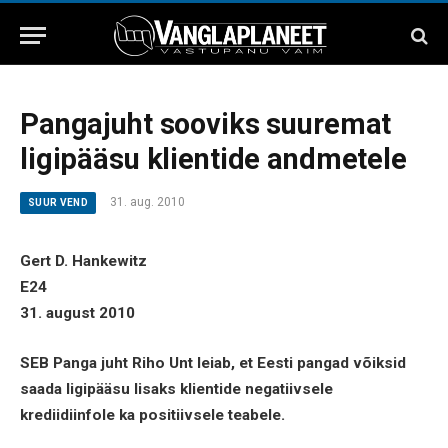
Pangajuht sooviks suuremat
ligipääsu klientide andmetele
31. aug. 2010
SUUR VEND
Gert D. Hankewitz
E24
31. august 2010
SEB Panga juht Riho Unt leiab, et Eesti pangad võiksid
saada ligipääsu lisaks klientide negatiivsele
krediidiinfole ka positiivsele teabele.