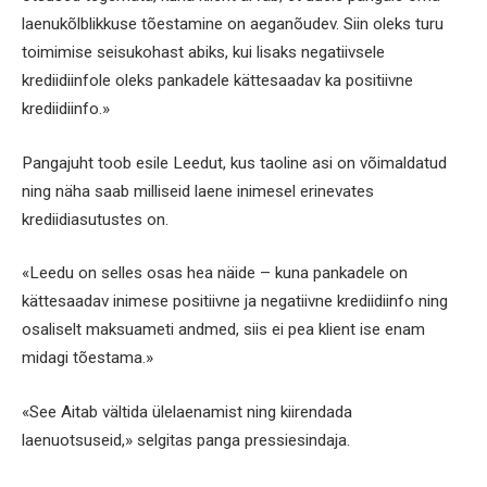
laenukõlblikkuse tõestamine on aeganõudev. Siin oleks turu
toimimise seisukohast abiks, kui lisaks negatiivsele
krediidiinfole oleks pankadele kättesaadav ka positiivne
krediidiinfo.»
Pangajuht toob esile Leedut, kus taoline asi on võimaldatud
ning näha saab milliseid laene inimesel erinevates
krediidiasutustes on.
«Leedu on selles osas hea näide – kuna pankadele on
kättesaadav inimese positiivne ja negatiivne krediidiinfo ning
osaliselt maksuameti andmed, siis ei pea klient ise enam
midagi tõestama.»
«See Aitab vältida ülelaenamist ning kiirendada
laenuotsuseid,» selgitas panga pressiesindaja.