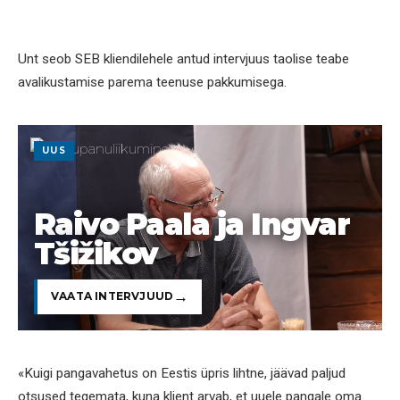
Unt seob SEB kliendilehele antud intervjuus taolise teabe
avalikustamise parema teenuse pakkumisega.
UUS
Raivo Paala ja Ingvar
Tšižikov
VAATA INTERVJUUD
«Kuigi pangavahetus on Eestis üpris lihtne, jäävad paljud
otsused tegemata, kuna klient arvab, et uuele pangale oma