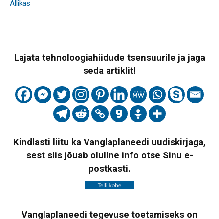
Allikas
Lajata tehnoloogiahiidude tsensuurile ja jaga
seda artiklit!
Kindlasti liitu ka Vanglaplaneedi uudiskirjaga,
sest siis jõuab oluline info otse Sinu e-
postkasti.
Vanglaplaneedi tegevuse toetamiseks on