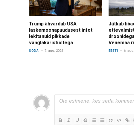
Trump ähvardab USA
Jätkub liba
laskemoonapuudusest infot
ettevalmis
lekitanuid pikkade
droonidega
vanglakaristustega
Venemaa r
SÕDA
7. aug. 2026
EESTI
6. aug