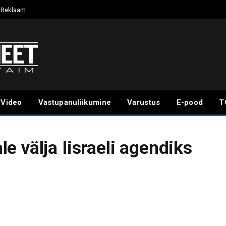
Reklaam
Video
Vastupanuliikumine
Varustus
E-pood
T
 välja Iisraeli agendiks