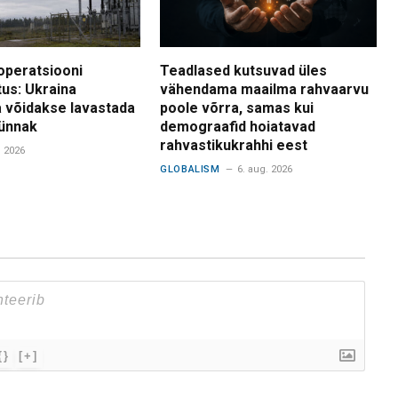
operatsiooni
Teadlased kutsuvad üles
tus: Ukraina
vähendama maailma rahvaarvu
 võidakse lavastada
poole võrra, samas kui
ünnak
demograafid hoiatavad
rahvastikukrahhi eest
. 2026
GLOBALISM
6. aug. 2026
{}
[+]