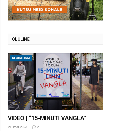
OLULINE
GLOBALISM
VIDEO | “15-MINUTI VANGLA”
21. mai 2023
2