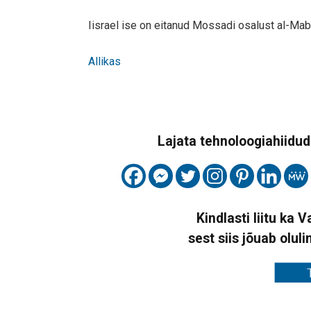
Iisrael ise on eitanud Mossadi osalust al-Ma
Allikas
Lajata tehnoloogiahiidude
Kindlasti liitu ka 
sest siis jõuab oluli