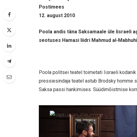
Postimees
12. august 2010
Poola andis täna Saksamaale üle Iisraeli 
seotuses Hamasi liidri Mahmud al-Mabhuhi
Poola politsei teatel toimetati Iisraeli kodan
pressiesindaja teatel astub Brodsky homme se
Saksa passi hankimises. Süüdimõistmise korr