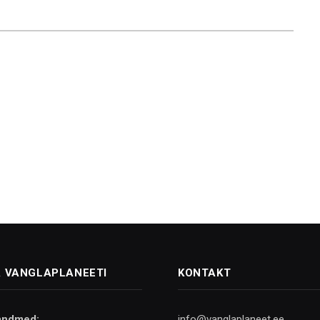
 VANGLAPLANEETI
KONTAKT
andmed:
info@vanglaplaneet.ee