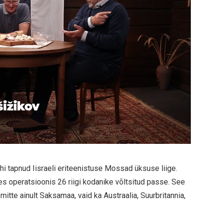
šižikov
i tapnud Iisraeli eriteenistuse Mossad üksuse liige.
s operatsioonis 26 riigi kodanike võltsitud passe. See
 mitte ainult Saksamaa, vaid ka Austraalia, Suurbritannia,