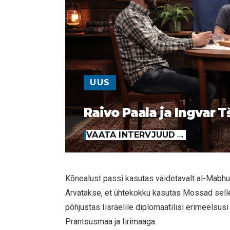
UUS
Raivo Paala ja Ingvar T
VAATA INTERVJUUD
Kõnealust passi kasutas väidetavalt al-Mabhuh
Arvatakse, et ühtekokku kasutas Mossad selle
põhjustas Iisraelile diplomaatilisi erimeelsusi
Prantsusmaa ja Iirimaaga.