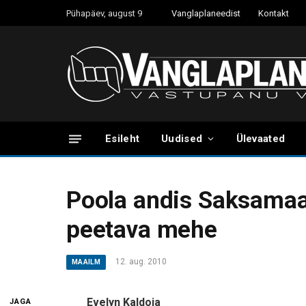
Pühapäev, august 9
Vanglaplaneedist
Kontakt
Esileht
Uudised
Ülevaated
Poola andis Saksamaale
peetava mehe
12. aug. 2010
MAAILM
Evelyn Kaldoja
JAGA