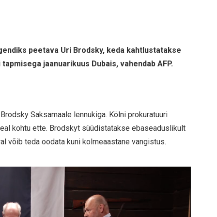
agendiks peetava Uri Brodsky, keda kahtlustatakse
 tapmisega jaanuarikuus Dubais, vahendab AFP.
ik Brodsky Saksamaale lennukiga. Kölni prokuratuuri
al kohtu ette. Brodskyt süüdistatakse ebaseaduslikult
al võib teda oodata kuni kolmeaastane vangistus.