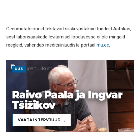
Geenmutatsioonid tekitavad siiski vastakaid tundeid Aafrikas,
sest laborisääskede levitamisel loodusesse ei ole mingeid
reegleid, vahendab meditsiiniuudiste portaal
mu.ee
.
UUS
Raivo Paala ja Ingvar
Tšižikov
VAATA INTERVJUUD