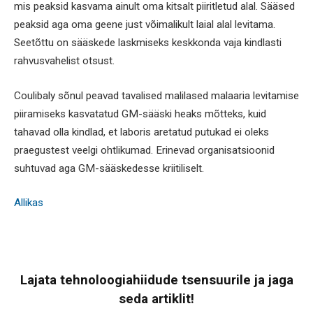
mis peaksid kasvama ainult oma kitsalt piiritletud alal. Sääsed
peaksid aga oma geene just võimalikult laial alal levitama.
Seetõttu on sääskede laskmiseks keskkonda vaja kindlasti
rahvusvahelist otsust.
Coulibaly sõnul peavad tavalised malilased malaaria levitamise
piiramiseks kasvatatud GM-sääski heaks mõtteks, kuid
tahavad olla kindlad, et laboris aretatud putukad ei oleks
praegustest veelgi ohtlikumad. Erinevad organisatsioonid
suhtuvad aga GM-sääskedesse kriitiliselt.
Allikas
Lajata tehnoloogiahiidude tsensuurile ja jaga
seda artiklit!