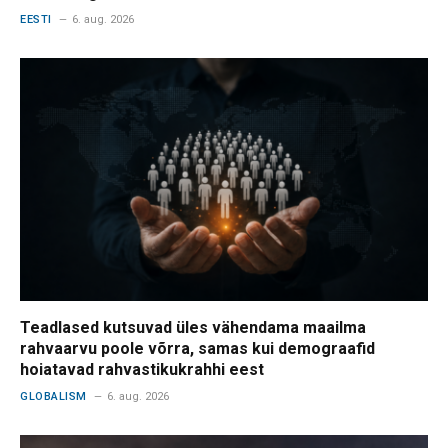
EESTI
6. aug. 2026
Teadlased kutsuvad üles vähendama maailma
rahvaarvu poole võrra, samas kui demograafid
hoiatavad rahvastikukrahhi eest
GLOBALISM
6. aug. 2026