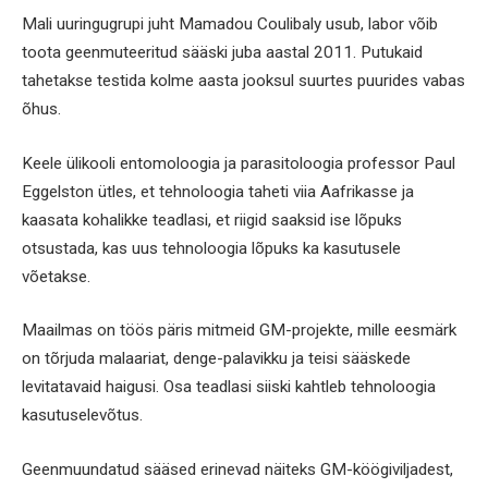
Mali uuringugrupi juht Mamadou Coulibaly usub, labor võib
toota geenmuteeritud sääski juba aastal 2011. Putukaid
tahetakse testida kolme aasta jooksul suurtes puurides vabas
õhus.
Keele ülikooli entomoloogia ja parasitoloogia professor Paul
Eggelston ütles, et tehnoloogia taheti viia Aafrikasse ja
kaasata kohalikke teadlasi, et riigid saaksid ise lõpuks
otsustada, kas uus tehnoloogia lõpuks ka kasutusele
võetakse.
Maailmas on töös päris mitmeid GM-projekte, mille eesmärk
on tõrjuda malaariat, denge-palavikku ja teisi sääskede
levitatavaid haigusi. Osa teadlasi siiski kahtleb tehnoloogia
kasutuselevõtus.
Geenmuundatud sääsed erinevad näiteks GM-köögiviljadest,