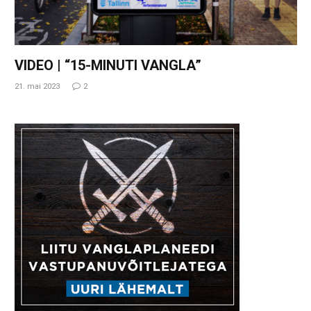
VIDEO | “15-MINUTI VANGLA”
21. mai 2023
2