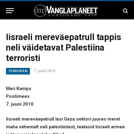
Iisraeli mereväepatrull tappis
neli väidetavat Palestiina
terroristi
7. juuni 2010
TERRORISM
Mari Kamps
Postimees
7. juuni 2010
Iisraeli mereväepatrull lasi Gaza sektori juures merel
maha vähemalt neli palestiinlast, teatasid Iisraeli armee