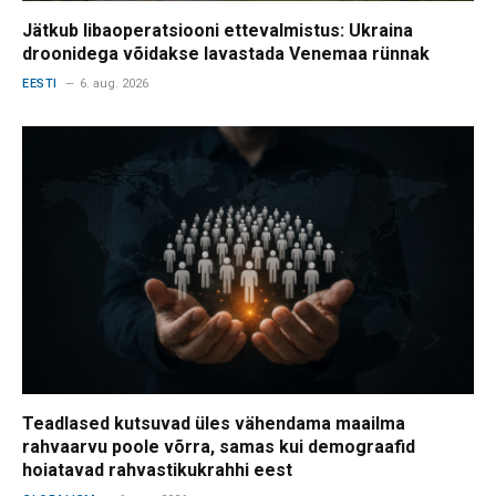
Jätkub libaoperatsiooni ettevalmistus: Ukraina
droonidega võidakse lavastada Venemaa rünnak
EESTI
6. aug. 2026
Teadlased kutsuvad üles vähendama maailma
rahvaarvu poole võrra, samas kui demograafid
hoiatavad rahvastikukrahhi eest