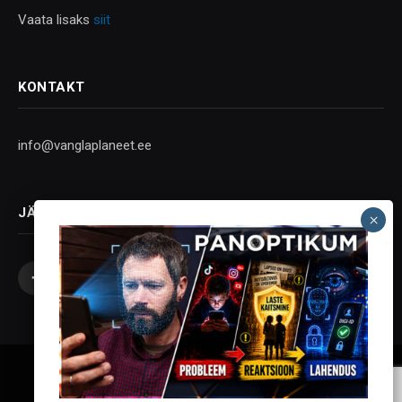
Vaata lisaks
siit
KONTAKT
info@vanglaplaneet.ee
JÄLGI SOTSIAALMEEDIAS
Facebook
X
Instagram
YouTube
Telegram
(Twitter)
Vanglaplaneet - Vastupanu Vaim