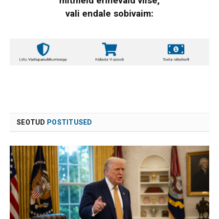
mitmeid erinevaid viise,
vali endale sobivaim:
SEOTUD
POSTITUSED