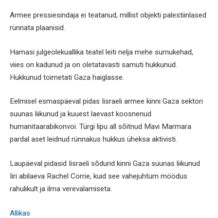
Armee pressiesindaja ei teatanud, millist objekti palestiinlased
rünnata plaanisid.
Hamasi julgeolekuallika teatel leiti nelja mehe surnukehad,
viies on kadunud ja on oletatavasti samuti hukkunud.
Hukkunud toimetati Gaza haiglasse.
Eelmisel esmaspäeval pidas Iisraeli armee kinni Gaza sektori
suunas liikunud ja kuuest laevast koosnenud
humanitaarabikonvoi. Türgi lipu all sõitnud Mavi Marmara
pardal aset leidnud rünnakus hukkus üheksa aktivisti.
Laupäeval pidasid Iisraeli sõdurid kinni Gaza suunas liikunud
Iiri abilaeva Rachel Corrie, kuid see vahejuhtum möödus
rahulikult ja ilma verevalamiseta.
Allikas