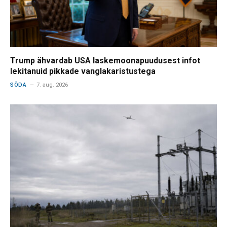
Trump ähvardab USA laskemoonapuudusest infot
lekitanuid pikkade vanglakaristustega
SÕDA
7. aug. 2026