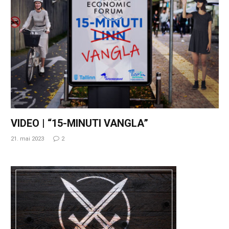
VIDEO | “15-MINUTI VANGLA”
21. mai 2023
2