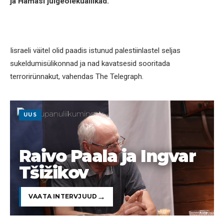
ja Hamasi julgeolekuallikad.
Iisraeli väitel olid paadis istunud palestiinlastel seljas
sukeldumisülikonnad ja nad kavatsesid sooritada
terrorirünnakut, vahendas The Telegraph.
UUS
Raivo Paala ja Ingvar
Tšižikov
VAATA INTERVJUUD