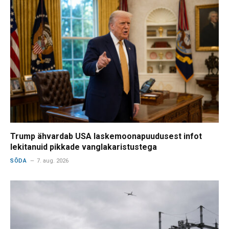
Trump ähvardab USA laskemoonapuudusest infot
lekitanuid pikkade vanglakaristustega
SÕDA
7. aug. 2026