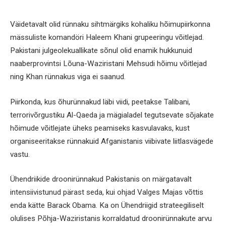
Väidetavalt olid rünnaku sihtmärgiks kohaliku hõimupiirkonna
mässuliste komandöri Haleem Khani grupeeringu võitlejad.
Pakistani julgeolekuallikate sõnul olid enamik hukkunuid
naaberprovintsi Lõuna-Waziristani Mehsudi hõimu võitlejad
ning Khan rünnakus viga ei saanud.
Piirkonda, kus õhurünnakud läbi viidi, peetakse Talibani,
terrorivõrgustiku Al-Qaeda ja mägialadel tegutsevate sõjakate
hõimude võitlejate üheks peamiseks kasvulavaks, kust
organiseeritakse rünnakuid Afganistanis viibivate liitlasvägede
vastu.
Ühendriikide droonirünnakud Pakistanis on märgatavalt
intensiivistunud pärast seda, kui ohjad Valges Majas võttis
enda kätte Barack Obama. Ka on Ühendriigid strateegiliselt
olulises Põhja-Waziristanis korraldatud droonirünnakute arvu