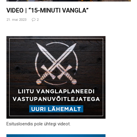
VIDEO | “15-MINUTI VANGLA”
21. mai 2023
2
Esitusloendis pole ühtegi videot.