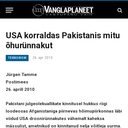
USA korraldas Pakistanis mitu
õhurünnakut
26. apr. 2010
TERRORISM
Jürgen Tamme
Postimees
26. aprill 2010
Pakistani julgeolekuallikate kinnitusel hukkus riigi
loodeosas Afganistaniga piirnevas hõimupiirkonnas läbi
viidud USA droonirünnakutes vähemalt kaheksa
mässulist, ametnikud on kinnitanud nelja võitleja surma.