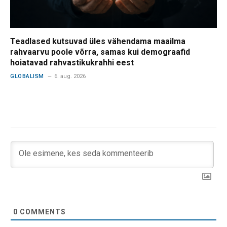
Teadlased kutsuvad üles vähendama maailma
rahvaarvu poole võrra, samas kui demograafid
hoiatavad rahvastikukrahhi eest
GLOBALISM
6. aug. 2026
0
COMMENTS