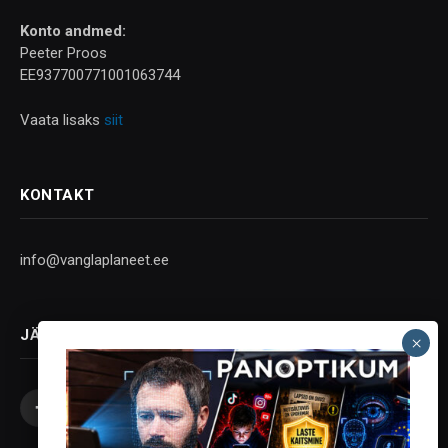
Konto andmed:
Peeter Proos
EE937700771001063744
Vaata lisaks
siit
KONTAKT
info@vanglaplaneet.ee
JÄLGI SOTSIAALMEEDIAS
Facebook
X
Instagram
YouTube
Telegram
(Twitter)