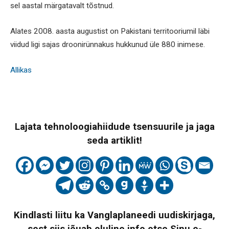
sel aastal märgatavalt tõstnud.
Alates 2008. aasta augustist on Pakistani territooriumil läbi
viidud ligi sajas droonirünnakus hukkunud üle 880 inimese.
Allikas
Lajata tehnoloogiahiidude tsensuurile ja jaga
seda artiklit!
Kindlasti liitu ka Vanglaplaneedi uudiskirjaga,
sest siis jõuab oluline info otse Sinu e-