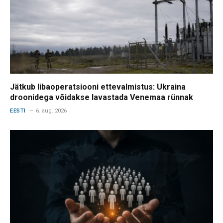
Jätkub libaoperatsiooni ettevalmistus: Ukraina
droonidega võidakse lavastada Venemaa rünnak
EESTI
6. aug. 2026