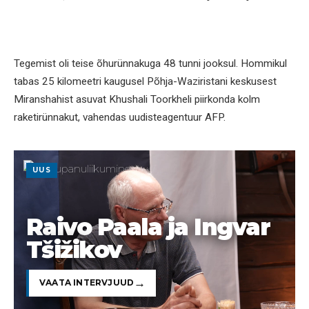
Tegemist oli teise õhurünnakuga 48 tunni jooksul. Hommikul
tabas 25 kilomeetri kaugusel Põhja-Waziristani keskusest
Miranshahist asuvat Khushali Toorkheli piirkonda kolm
raketirünnakut, vahendas uudisteagentuur AFP.
UUS
Raivo Paala ja Ingvar
Tšižikov
VAATA INTERVJUUD