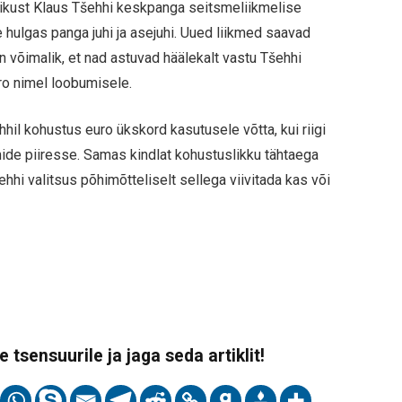
ikust Klaus Tšehhi keskpanga seitsmeliikmelise
e hulgas panga juhi ja asejuhi. Uued liikmed saavad
n võimalik, et nad astuvad häälekalt vastu Tšehhi
euro nimel loobumisele.
hhil kohustus euro ükskord kasutusele võtta, kui riigi
mide piiresse. Samas kindlat kohustuslikku tähtaega
ehhi valitsus põhimõtteliselt sellega viivitada kas või
 tsensuurile ja jaga seda artiklit!