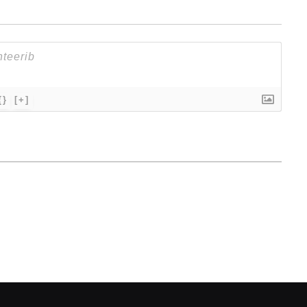
{}
[+]