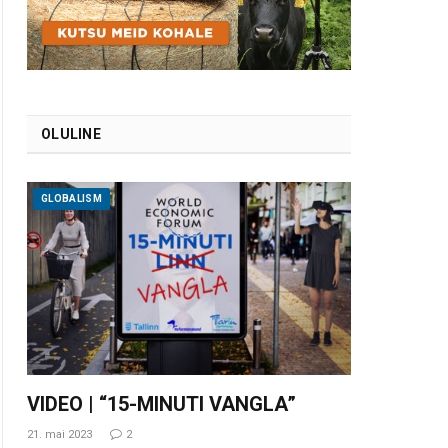
OLULINE
GLOBALISM
VIDEO | “15-MINUTI VANGLA”
21. mai 2023
2