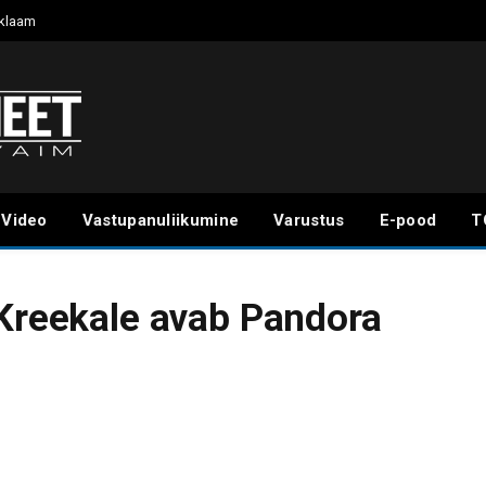
klaam
Video
Vastupanuliikumine
Varustus
E-pood
T
 Kreekale avab Pandora