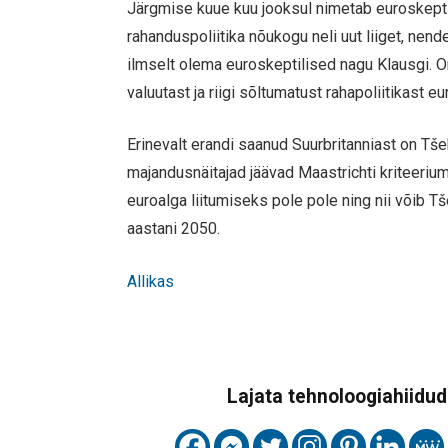
Järgmise kuue kuu jooksul nimetab euroskept
rahanduspoliitika nõukogu neli uut liiget, nend
ilmselt olema euroskeptilised nagu Klausgi. O
valuutast ja riigi sõltumatust rahapoliitikast 
Erinevalt erandi saanud Suurbritanniast on Tše
majandusnäitajad jäävad Maastrichti kriteeriu
euroalga liitumiseks pole pole ning nii võib Tš
aastani 2050.
Allikas
Lajata tehnoloogiahiidude