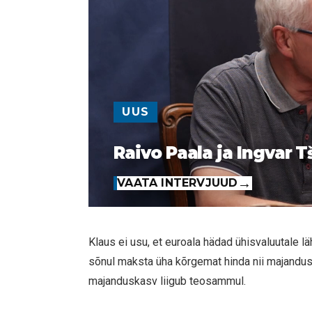
UUS
Raivo Paala ja Ingvar T
VAATA INTERVJUUD
Klaus ei usu, et euroala hädad ühisvaluutale l
sõnul maksta üha kõrgemat hinda nii majanduslik
majanduskasv liigub teosammul.