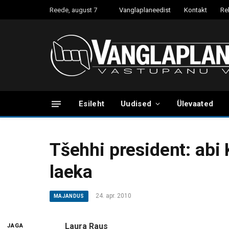
Reede, august 7
Vanglaplaneedist
Kontakt
Re
Esileht
Uudised
Ülevaated
Tšehhi president: abi
laeka
24. apr. 2010
MAJANDUS
Laura Raus
JAGA