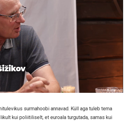
šižikov
ähitulevikus surmahoobi annavad. Küll aga tuleb tema
ult kui poliitiliselt, et euroala turgutada, samas kui