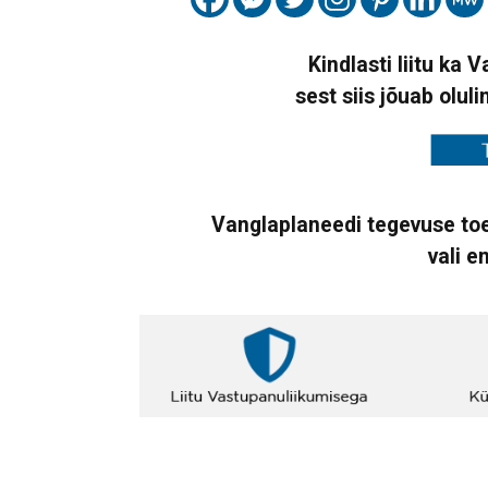
Kindlasti liitu ka 
sest siis jõuab oluli
Vanglaplaneedi tegevuse toe
vali e