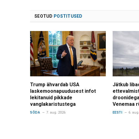
SEOTUD
POSTITUSED
Trump ähvardab USA
Jätkub liba
laskemoonapuudusest infot
ettevalmis
lekitanuid pikkade
droonidega
vanglakaristustega
Venemaa r
SÕDA
7. aug. 2026
EESTI
6. aug