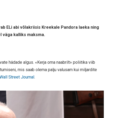
ab ELi abi võlakriisis Kreekale Pandora laeka ning
l väga kalliks maksma.
vate hädade algus. «Kerja oma naabrilt» poliitika viib
umiseni, mis saab olema palju valusam kui miljardite
Wall Street Journal
.