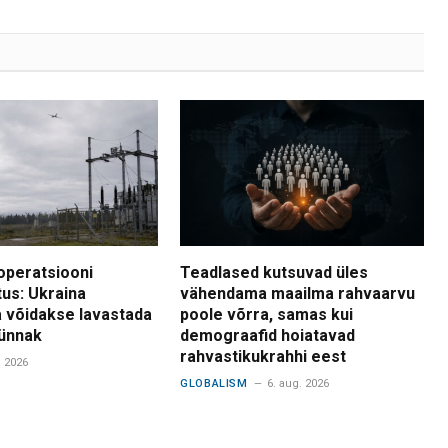
operatsiooni
Teadlased kutsuvad üles
tus: Ukraina
vähendama maailma rahvaarvu
 võidakse lavastada
poole võrra, samas kui
ünnak
demograafid hoiatavad
rahvastikukrahhi eest
. 2026
GLOBALISM
6. aug. 2026