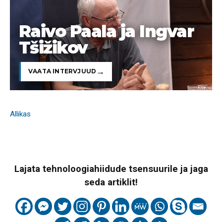
Raivo Paala ja Ingvar
Tšižikov
VAATA INTERVJUUD
Allikas
Lajata tehnoloogiahiidude tsensuurile ja jaga
seda artiklit!