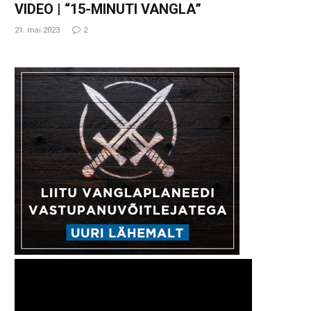
VIDEO | “15-MINUTI VANGLA”
21. mai 2023
2