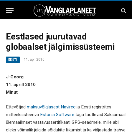
Eestlased juurutavad
globaalset jälgimissüsteemi
11. apr. 2010
EESTI
J-Georg
11. aprill 2010
Minut
Ettevõtjad
maksuvõlglasest
Navirec
ja Eesti registrites
mitteeksisteeriva
Estonia Software
taga taotlevad Saksamaal
ülemaailmset vastavussertifikaati GPS-seadmele, mille abil
oleks võimalik jälgida sõidukite liikumist ja ka väljastada trahve