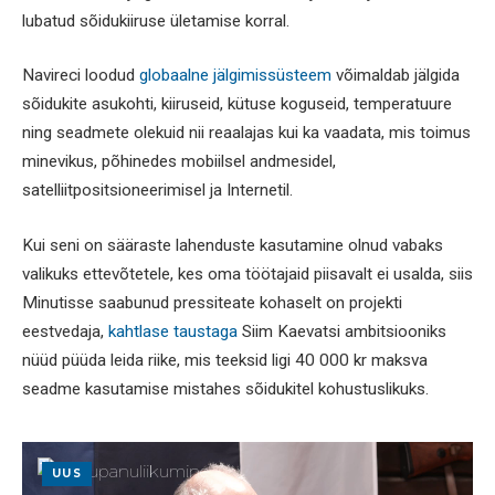
lubatud sõidukiiruse ületamise korral.
Navireci loodud
globaalne jälgimissüsteem
võimaldab jälgida
sõidukite asukohti, kiiruseid, kütuse koguseid, temperatuure
ning seadmete olekuid nii reaalajas kui ka vaadata, mis toimus
minevikus, põhinedes mobiilsel andmesidel,
satelliitpositsioneerimisel ja Internetil.
Kui seni on sääraste lahenduste kasutamine olnud vabaks
valikuks ettevõtetele, kes oma töötajaid piisavalt ei usalda, siis
Minutisse saabunud pressiteate kohaselt on projekti
eestvedaja,
kahtlase taustaga
Siim Kaevatsi ambitsiooniks
nüüd püüda leida riike, mis teeksid ligi 40 000 kr maksva
seadme kasutamise mistahes sõidukitel kohustuslikuks.
UUS