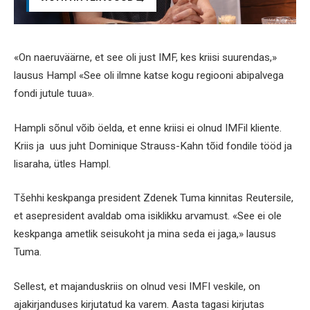
«On naeruväärne, et see oli just IMF, kes kriisi suurendas,»
lausus Hampl «See oli ilmne katse kogu regiooni abipalvega
fondi jutule tuua».
Hampli sõnul võib öelda, et enne kriisi ei olnud IMFil kliente.
Kriis ja uus juht Dominique Strauss-Kahn tõid fondile tööd ja
lisaraha, ütles Hampl.
Tšehhi keskpanga president Zdenek Tuma kinnitas Reutersile,
et asepresident avaldab oma isiklikku arvamust. «See ei ole
keskpanga ametlik seisukoht ja mina seda ei jaga,» lausus
Tuma.
Sellest, et majanduskriis on olnud vesi IMFI veskile, on
ajakirjanduses kirjutatud ka varem. Aasta tagasi kirjutas