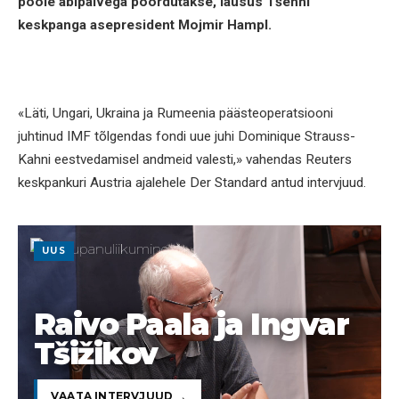
poole abipalvega pöördutakse, lausus Tšehhi
keskpanga asepresident Mojmir Hampl.
«Läti, Ungari, Ukraina ja Rumeenia päästeoperatsiooni
juhtinud IMF tõlgendas fondi uue juhi Dominique Strauss-
Kahni eestvedamisel andmeid valesti,» vahendas Reuters
keskpankuri Austria ajalehele Der Standard antud intervjuud.
UUS
Raivo Paala ja Ingvar
Tšižikov
VAATA INTERVJUUD