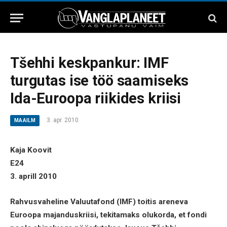
Tšehhi keskpankur: IMF
turgutas ise töö saamiseks
Ida-Euroopa riikides kriisi
3. apr. 2010
MAAILM
Kaja Koovit
E24
3. aprill 2010
Rahvusvaheline Valuutafond (IMF) toitis areneva
Euroopa majanduskriisi, tekitamaks olukorda, et fondi