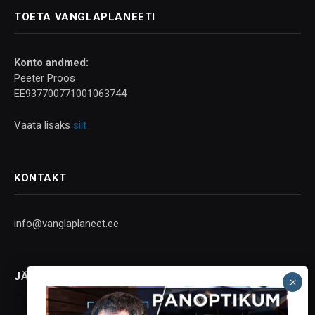
TOETA VANGLAPLANEETI
Konto andmed:
Peeter Proos
EE937700771001063744
Vaata lisaks
siit
KONTAKT
info@vanglaplaneet.ee
JÄLGI SOTSIAALMEEDIAS