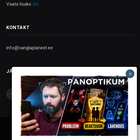
Vaata lisaks
siit
KONTAKT
info@vanglaplaneet.ee
JÄLGI SOTSIAALMEEDIAS
Facebook
X
Instagram
YouTube
Telegram
(Twitter)
Vanglaplaneet - Vastupanu Vaim