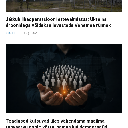
Jätkub libaoperatsiooni ettevalmistus: Ukraina
droonidega võidakse lavastada Venemaa rünnak
EESTI
6. aug. 2026
Teadlased kutsuvad üles vähendama maailma
rahvaarvu poole võrra, samas kui demograafid