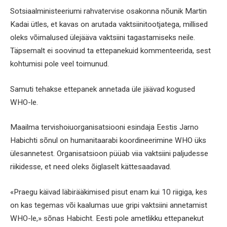
Sotsiaalministeeriumi rahvatervise osakonna nõunik Martin
Kadai ütles, et kavas on arutada vaktsiinitootjatega, millised
oleks võimalused ülejääva vaktsiini tagastamiseks neile.
Täpsemalt ei soovinud ta ettepanekuid kommenteerida, sest
kohtumisi pole veel toimunud.
Samuti tehakse ettepanek annetada üle jäävad kogused
WHO-le.
Maailma tervishoiuorganisatsiooni esindaja Eestis Jarno
Habichti sõnul on humanitaarabi koordineerimine WHO üks
ülesannetest. Organisatsioon püüab viia vaktsiini paljudesse
riikidesse, et need oleks õiglaselt kättesaadavad.
«Praegu käivad läbirääkimised pisut enam kui 10 riigiga, kes
on kas tegemas või kaalumas uue gripi vaktsiini annetamist
WHO-le,» sõnas Habicht. Eesti pole ametlikku ettepanekut