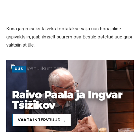
Kuna järgmiseks talveks töötatakse välja uus hooajaline
gripivaktsiin, jääb ilmselt suurem osa Eestile ostetud uue gripi
vaktsiinist üle.
UUS
Raivo Paala ja Ingvar
Tšižikov
VAATA INTERVJUUD