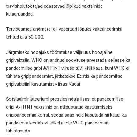
tervishoiutöötajad edastavad lõplikud vaktsiinide
kulaaruanded.
Terviseameti andmetel oli veebruari lõpuks vaktsineerimisi
tehtud alla 50 000.
Järgmiseks hooajaks töötatakse välja uus hooajaline
gripivaktsiin. WHO on andnud soovituse arvestada sellesse ka
pandeemilise gripi A/H1N1 viiruse tüvi. «Nii kaua, kuni WHO ei
tühista gripipandeemiat, jätkatakse Eestis ka pandeemilise
gripivaktsiini kasutamist,» lisas Kadai.
Sotsiaalministeeriumi pressiesindaja lisas, et pandeemilise
gripi A/H1N1 vaktsiinid on näidustatud kasutamiseks
gripipandeemia korral, seega saab neid kasutada nii kaua, kui
pandeemia kestab. «Hetkel ei ole WHO pandeemiat
tühistanud.»