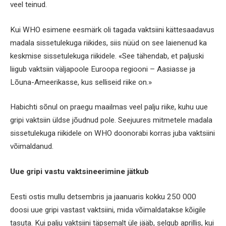
veel teinud.
Kui WHO esimene eesmärk oli tagada vaktsiini kättesaadavus
madala sissetulekuga riikides, siis nüüd on see laienenud ka
keskmise sissetulekuga riikidele. «See tähendab, et paljuski
liigub vaktsiin väljapoole Euroopa regiooni – Aasiasse ja
Lõuna-Ameerikasse, kus selliseid riike on.»
Habichti sõnul on praegu maailmas veel palju riike, kuhu uue
gripi vaktsiin üldse jõudnud pole. Seejuures mitmetele madala
sissetulekuga riikidele on WHO doonorabi korras juba vaktsiini
võimaldanud.
Uue gripi vastu vaktsineerimine jätkub
Eesti ostis mullu detsembris ja jaanuaris kokku 250 000
doosi uue gripi vastast vaktsiini, mida võimaldatakse kõigile
tasuta. Kui palju vaktsiini täpsemalt üle jääb, selgub aprillis, kui