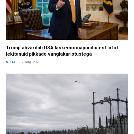
Trump ähvardab USA laskemoonapuudusest infot
lekitanuid pikkade vanglakaristustega
SÕDA
7. aug. 2026