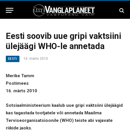
Eesti soovib uue gripi vaktsiini
ülejäägi WHO-le annetada
16. märts 2010
EESTI
Merike Tamm
Postimees
16. märts 2010
Sotsiaalministeerium kaalub uue gripi vaktsiini ülejäägid
kas tagastada tootjatele või annetada Maailma
Terviseorganisatsioonile (WHO) teiste abi vajavate
riikide jaoks.