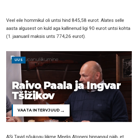
Veel eile hommikul oli untsi hind 845,58 eurot. Alates selle
aasta algusest on kuld aga kallinenud ligi 90 eurot untsi kohta
(1. jaanuaril maksis unts 774,26 eurot).
UUS
Raivo Paala ja Ingvar
Tšižikov
VAATA INTERVJUUD
ASi Tavid nõukogu liikme Meelis Atoneni hinnangul näib, et