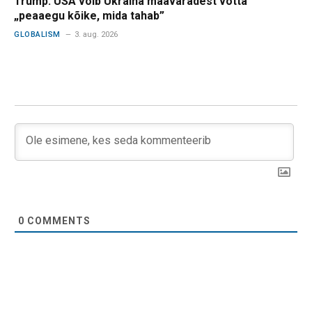
Trump: USA võib Ukraina maavaradest võtta
„peaaegu kõike, mida tahab”
GLOBALISM
3. aug. 2026
0
COMMENTS