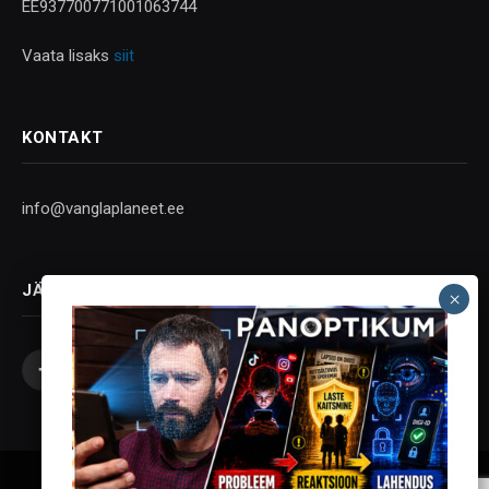
EE937700771001063744
Vaata lisaks
siit
KONTAKT
info@vanglaplaneet.ee
JÄLGI SOTSIAALMEEDIAS
Facebook
X
Instagram
YouTube
Telegram
(Twitter)