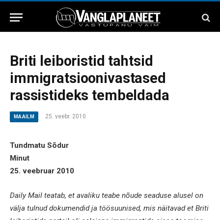
Briti leiboristid tahtsid
immigratsioonivastased
rassistideks tembeldada
25. veebr. 2010
MAAILM
Tundmatu Sõdur
Minut
25. veebruar 2010
Daily Mail teatab, et avaliku teabe nõude seaduse alusel on
välja tulnud dokumendid ja töösuunised, mis näitavad et Briti