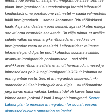
leiboristide parteil oli salajane immigrantide sisse toomise
plaan. Immigratsiooni suurendamisega lootsid leiboristid
kindlustada oma positsioone valimistel — saada valimisteks
hääli immigrantidelt — samas kaotamata Briti töölisklassi
hääli. Asja skandaalsem pool seisneb aga taktikates milega
sooviti oma eesmärke saavutada. On välja tulnud, et avalike
suhete vallas oli eesmärgiks rõhutada, et need kes on
immigrantide vastu on rassistid. Leiboristidest valitsuse
liikmetele pandid partei poolt kohustus suunata avalikku
arvamust immigrantide pooldamisele – nad pidid
avalikkuses rõhuma sellele, et ainult harimatud inimesed ja
inimesed kes pole kunagi immigranti isiklikult kohanud on
immigrantide vastu. See, et immigrantide sissevool riiki
suurendab oluliselt kuritegude arvu riigis – oli töösuuniste
järgi kavas maha vaikida. Leiboristidel oli kavas tuua riiki
kümne aasta jooksul 2 kuni 3 miljonit immigranti.
Secret
Labour plan to increase immigration for social reasons
dismissed public’s opposition as ‘racist’