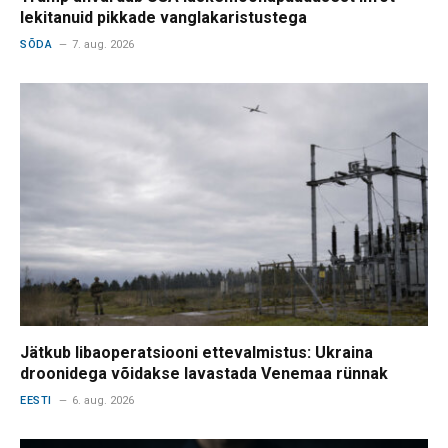
lekitanuid pikkade vanglakaristustega
SÕDA
7. aug. 2026
Jätkub libaoperatsiooni ettevalmistus: Ukraina
droonidega võidakse lavastada Venemaa rünnak
EESTI
6. aug. 2026