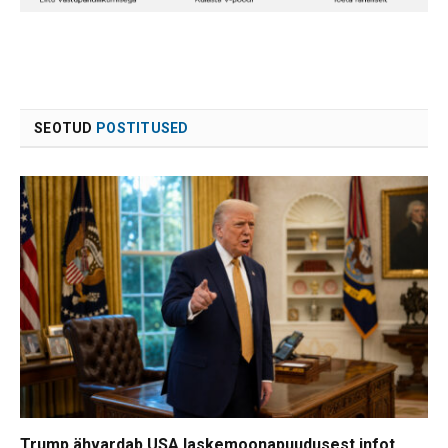
SEOTUD
POSTITUSED
Trump ähvardab USA laskemoonapuudusest infot