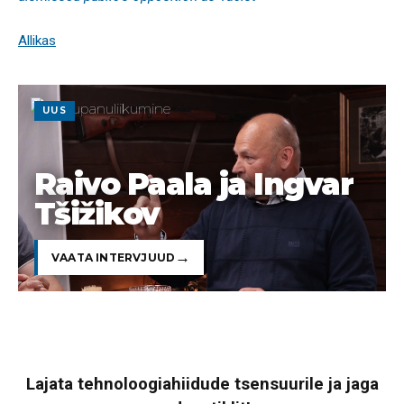
Allikas
UUS
Raivo Paala ja Ingvar
Tšižikov
VAATA INTERVJUUD
Lajata tehnoloogiahiidude tsensuurile ja jaga