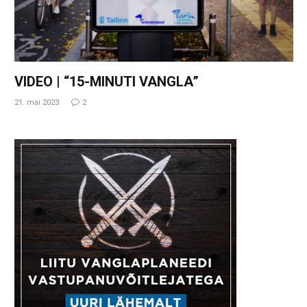
VIDEO | “15-MINUTI VANGLA”
21. mai 2023
2