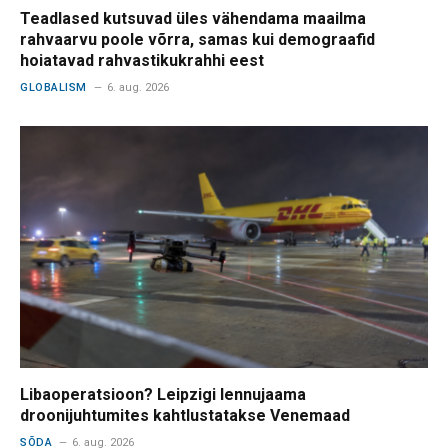
Teadlased kutsuvad üles vähendama maailma
rahvaarvu poole võrra, samas kui demograafid
hoiatavad rahvastikukrahhi eest
GLOBALISM
6. aug. 2026
Libaoperatsioon? Leipzigi lennujaama
droonijuhtumites kahtlustatakse Venemaad
SÕDA
6. aug. 2026