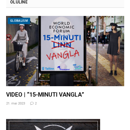
OLULINE
GLOBALISM
VIDEO | “15-MINUTI VANGLA”
21. mai 2023
2