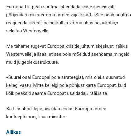
Euroopa Liit peab suutma lahendada kriise iseseisvalt,
põhjendas minister oma armee vajalikkust. «See peab suutma
reageerida kiiresti, paindlikult ja võtma ühtis seisukoha,»
selgitas Westerwelle.
Me tahame tugevat Euroopa kriiside juhtumiskeskust, rääkis
Westerwelle ja lisas, et see pole mõeldud asendama mingeid
muid julgeolekustruktuure.
«Suurel osal Euroopal pole strateegiat, mis oleks suunatud
kellegi vastu. Mitte kellelgi pole põhjust karta Euroopat, kuid
kõik peaksid saama Euroopat usaldada,» rääkis ta.
Ka Lissaboni lepe sisaldab endas Euroopa armee
kontseptsiooni, lisas minister.
Allikas