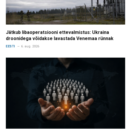
Jätkub libaoperatsiooni ettevalmistus: Ukraina
droonidega võidakse lavastada Venemaa rünnak
EESTI
6. aug. 2026