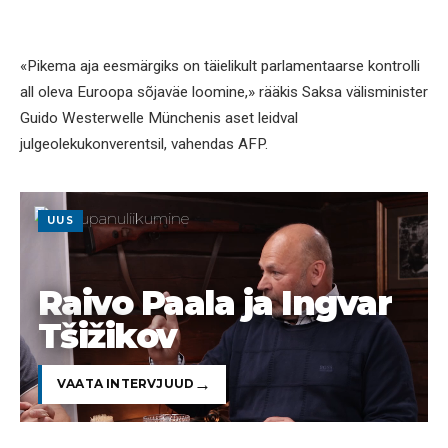
«Pikema aja eesmärgiks on täielikult parlamentaarse kontrolli
all oleva Euroopa sõjaväe loomine,» rääkis Saksa välisminister
Guido Westerwelle Münchenis aset leidval
julgeolekukonverentsil, vahendas AFP.
UUS
Raivo Paala ja Ingvar
Tšižikov
VAATA INTERVJUUD