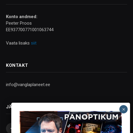
Konto andmed:
Peeter Proos
EE937700771001063744
Vaata lisaks
siit
KONTAKT
info@vanglaplaneet.ee
JÄLGI SOTSIAALMEEDIAS
Facebook
X
Instagram
YouTube
Telegram