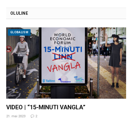
OLULINE
GLOBALISM
VIDEO | “15-MINUTI VANGLA”
21. mai 2023
2