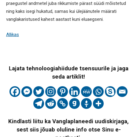
praegustel andmetel juba rikkumiste pärast süüdi mõistetud
ning kaks isegi hukatud, samas kui ülejäänutele määrati
vanglakaristused kahest aastast kuni eluaegseni.
Allikas
Lajata tehnoloogiahiidude tsensuurile ja jaga
seda artiklit!
Kindlasti liitu ka Vanglaplaneedi uudiskirjaga,
sest siis jõuab oluline info otse Sinu e-