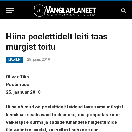
Hiina poelettidelt leiti taas
mürgist toitu
25. jaan. 2010
MAAILM
Oliver Tiks
Postimees
25. jaanuar 2010
Hiina võimud on poelettidelt leidnud taas sama mürgist
kemikaali sisaldavaid toiduaineid, mis põhjustas kuue
väikelapse surma ja sadade tuhandete haigestumise
üle-eelmisel aastal, kui sellest puhkes suur