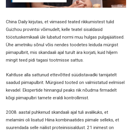
China Daily kirjutas, et viimased teated rikkumistest tulid
Guizhou provintsi võimudelt, kelle teatel sisaldasid
tööstuskemikaali üle lubatud normi muu hulgas pulgajäätised.
Ühe ametniku sõnul võis nendes toodetes leiduda mürgist
piimapulbrit, mis skandaali ajal turult ära korjati, kuid hiljem
mingit teed pidi tagasi tootmisse sattus.
Kahtluse alla sattunud ettevõtted süüdistavadki tarnijatelt
saadud piimapulbrit. Mürgised tooted on valmistatud eelmisel
kevadel. Ekspertide hinnangul peaks riik nõudma firmadelt
kõigi piimapulbri tarnete eraldi kontrollimist.
2008. aastal puhkenud skandaali ajal tuli avalikuks, et
melamiini oli lisatud Hiina kombinaatides piimale selleks, et
suurendada selle näilist proteiinisisaldust. 21 inimest on