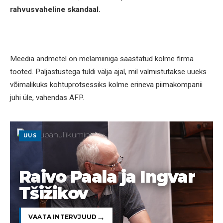
rahvusvaheline skandaal.
Meedia andmetel on melamiiniga saastatud kolme firma
tooted. Paljastustega tuldi välja ajal, mil valmistutakse uueks
võimalikuks kohtuprotsessiks kolme erineva piimakompanii
juhi üle, vahendas AFP.
UUS
Raivo Paala ja Ingvar
Tšižikov
VAATA INTERVJUUD