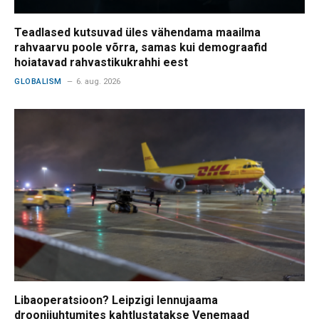
Teadlased kutsuvad üles vähendama maailma
rahvaarvu poole võrra, samas kui demograafid
hoiatavad rahvastikukrahhi eest
GLOBALISM
6. aug. 2026
Libaoperatsioon? Leipzigi lennujaama
droonijuhtumites kahtlustatakse Venemaad