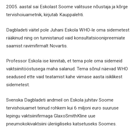
2005. aastal sai Eskolast Soome valitsuse nõustaja ja kõrge
tervishoiuametnik, kirjutab Kauppalehti.
Dagbladeti väitel pole Juhani Eskola WHO-le oma sidemetest
rääkinud ning on tunnistanud vaid konsultatsioonipreemiate
saamist ravimifirmalt Novartis.
Professor Eskola ise kinnitab, et tema pole oma sidemeid
vaktsiinitööstusega maha salanud. Tema sõnul näevad WHO
seadused ette vaid teatamist kahe viimase aasta isiklikest
sidemetest.
Svenska Dagbladeti andmeil on Eskola juhitav Soome
tervishoiuamet teinud rohkem kui 6 miljoni euro suuruse
lepingu vaktsiinifirmaga GlaxoSmithKline uue
pneumokokivaktsiini üleriigiliseks katsetuseks Soomes.