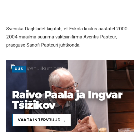
Svenska Dagbladet kirjutab, et Eskola kuulus aastatel 2000-
2004 maailma suurima vaktsiinifirma Aventis Pasteur,
praeguse Sanofi Pasteuri juhtkonda.
UUS
Raivo Paala ja Ingvar
Tšižikov
VAATA INTERVJUUD