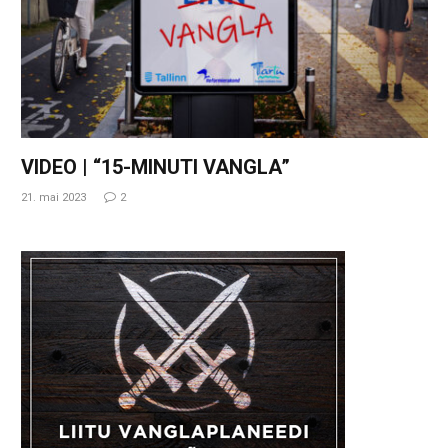
VIDEO | “15-MINUTI VANGLA”
21. mai 2023
2