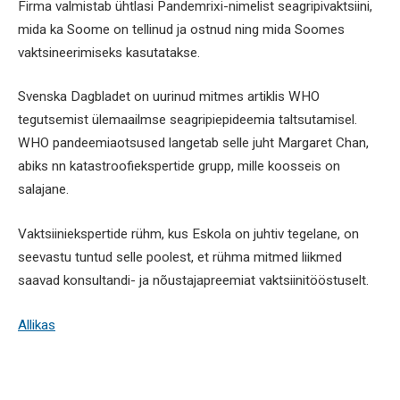
Firma valmistab ühtlasi Pandemrixi-nimelist seagripivaktsiini,
mida ka Soome on tellinud ja ostnud ning mida Soomes
vaktsineerimiseks kasutatakse.
Svenska Dagbladet on uurinud mitmes artiklis WHO
tegutsemist ülemaailmse seagripiepideemia taltsutamisel.
WHO pandeemiaotsused langetab selle juht Margaret Chan,
abiks nn katastroofiekspertide grupp, mille koosseis on
salajane.
Vaktsiiniekspertide rühm, kus Eskola on juhtiv tegelane, on
seevastu tuntud selle poolest, et rühma mitmed liikmed
saavad konsultandi- ja nõustajapreemiat vaktsiinitööstuselt.
Allikas