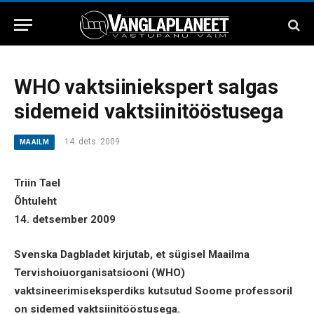
WHO vaktsiiniekspert salgas
sidemeid vaktsiinitööstusega
14. dets. 2009
MAAILM
Triin Tael
Õhtuleht
14. detsember 2009
Svenska Dagbladet kirjutab, et sügisel Maailma
Tervishoiuorganisatsiooni (WHO)
vaktsineerimiseksperdiks kutsutud Soome professoril
on sidemed vaktsiinitööstusega.