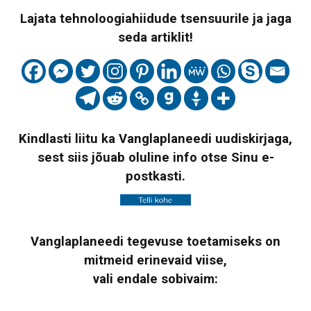
Lajata tehnoloogiahiidude tsensuurile ja jaga
seda artiklit!
Kindlasti liitu ka Vanglaplaneedi uudiskirjaga,
sest siis jõuab oluline info otse Sinu e-
postkasti.
Vanglaplaneedi tegevuse toetamiseks on
mitmeid erinevaid viise,
vali endale sobivaim: