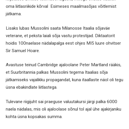
oma liitlasriikide kõrval Esimeses maailmasõjas võitlemist
jätkama.
Lisaks lubas Mussolini saata Milanosse Itaalia sõjaväe
veterane, et peksta laiali sõja vastu protestijad. Diktaatorit
hoidis 100naelase nädalapalga eest ohjes MI5 luure ohvitser
Sir Samuel Hoare.
Avastuse teinud Cambridge ajaloolane Peter Martland rääkis,
et Suurbritannia palkas Mussolini tegema Itaalias sõja
jätkamiseks vajalikku propagandat, kuna itaallaste näol oli tegu
üsna ebakindlate liitlastega.
Tulevane riigijuht sai praeguse valuutakursi järgi palka 6000
naela nädalas, mis oli ajaloolase sõnul tol ajal ühe ajakirjaniku
kohta üsna kopsakas summa.