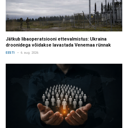
Jätkub libaoperatsiooni ettevalmistus: Ukraina
droonidega võidakse lavastada Venemaa rünnak
EESTI
6. aug. 2026