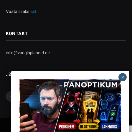
Vaata lisaks
siit
KONTAKT
info@vanglaplaneet.ee
JÄLGI SOTSIAALMEEDIAS
Facebook
X
Instagram
YouTube
Telegram
(Twitter)