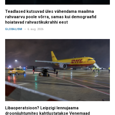
Teadlased kutsuvad üles vähendama maailma
rahvaarvu poole võrra, samas kui demograafid
hoiatavad rahvastikukrahhi eest
GLOBALISM
6. aug. 2026
Libaoperatsioon? Leipzigi lennujaama
droonijuhtumites kahtlustatakse Venemaad