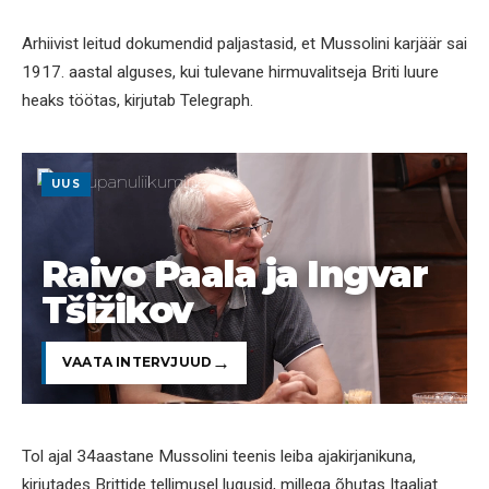
Arhiivist leitud dokumendid paljastasid, et Mussolini karjäär sai
1917. aastal alguses, kui tulevane hirmuvalitseja Briti luure
heaks töötas, kirjutab Telegraph.
UUS
Raivo Paala ja Ingvar
Tšižikov
VAATA INTERVJUUD
Tol ajal 34aastane Mussolini teenis leiba ajakirjanikuna,
kirjutades Brittide tellimusel lugusid, millega õhutas Itaaliat