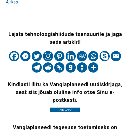
Allikas
Lajata tehnoloogiahiidude tsensuurile ja jaga
seda artiklit!
Kindlasti liitu ka Vanglaplaneedi uudiskirjaga,
sest siis jõuab oluline info otse Sinu e-
postkasti.
Vanglaplaneedi tegevuse toetamiseks on