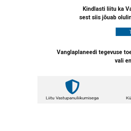
Kindlasti liitu ka 
sest siis jõuab oluli
Vanglaplaneedi tegevuse toe
vali e