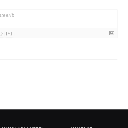
{}
[+]