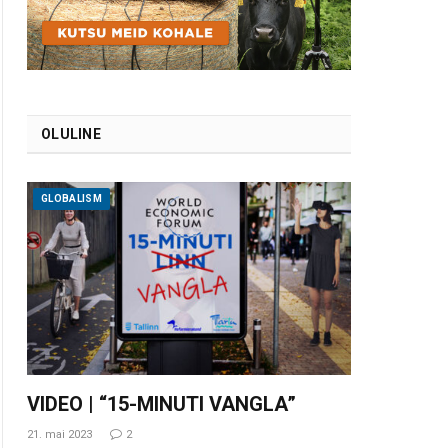
OLULINE
GLOBALISM
VIDEO | “15-MINUTI VANGLA”
21. mai 2023
2