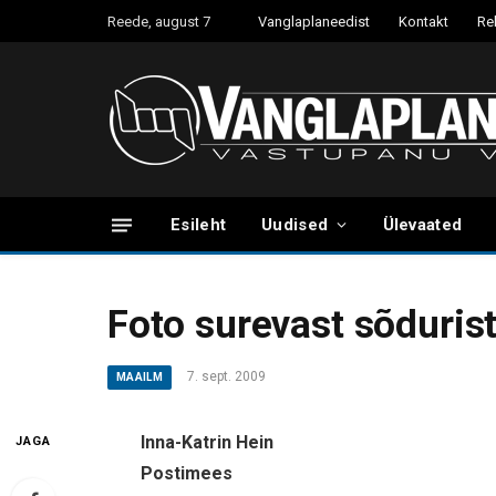
Reede, august 7
Vanglaplaneedist
Kontakt
Re
Esileht
Uudised
Ülevaated
Foto surevast sõduris
7. sept. 2009
MAAILM
Inna-Katrin Hein
JAGA
Postimees