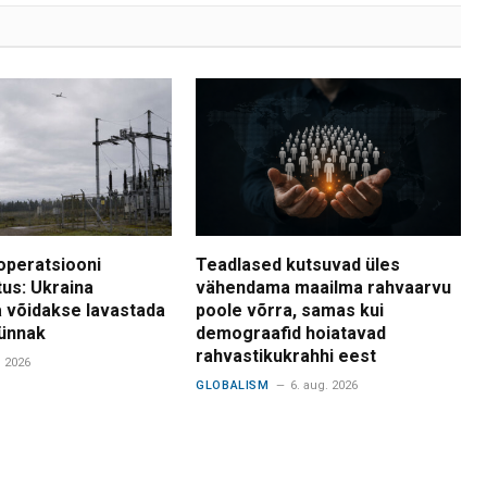
operatsiooni
Teadlased kutsuvad üles
tus: Ukraina
vähendama maailma rahvaarvu
 võidakse lavastada
poole võrra, samas kui
ünnak
demograafid hoiatavad
rahvastikukrahhi eest
. 2026
GLOBALISM
6. aug. 2026