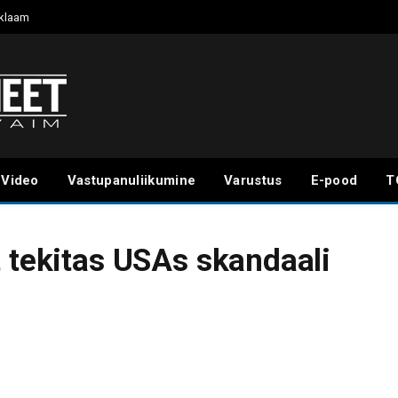
klaam
Video
Vastupanuliikumine
Varustus
E-pood
T
t tekitas USAs skandaali