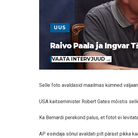
UUS
Raivo Paala ja Ingvar T
VAATA INTERVJUUD
Selle foto avaldasid maailmas kümned väljaa
USA kaitseminister Robert Gates mõistis sel
Ka Bernardi perekond palus, et fotot ei levitat
AP esindaja sõnul avaldati pilt pärast pikka ka