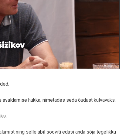
šižikov
nded.
le avaldamise hukka, nimetades seda õudust külvavaks.
aks.
alumist ning selle abil sooviti edasi anda sõja tegelikku