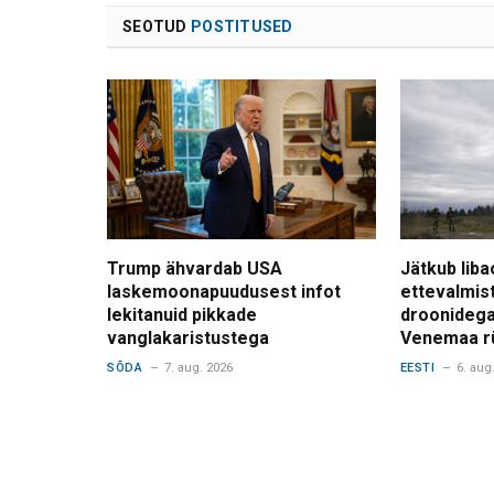
SEOTUD
POSTITUSED
Trump ähvardab USA
Jätkub liba
laskemoonapuudusest infot
ettevalmis
lekitanuid pikkade
droonidega
vanglakaristustega
Venemaa r
SÕDA
7. aug. 2026
EESTI
6. aug