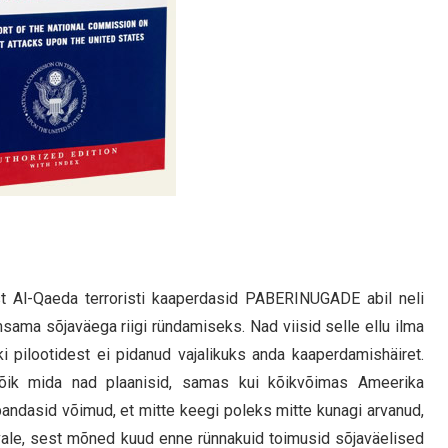
st Al-Qaeda terroristi kaaperdasid PABERINUGADE abil neli
msama sõjaväega riigi ründamiseks. Nad viisid selle ellu ilma
 pilootidest ei pidanud vajalikuks anda kaaperdamishäiret.
t kõik mida nad plaanisid, samas kui kõikvõimas Ameerika
bandasid võimud, et mitte keegi poleks mitte kunagi arvanud,
n vale, sest mõned kuud enne rünnakuid toimusid sõjaväelised