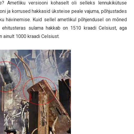
e? Ametliku versiooni kohaselt oli selleks lennukikütuse
ni ja korrused hakkasid üksteise peale vajuma, põhjustades
iku hävinemise. Kuid sellel ametlikul põhjendusel on mõned
s ehitusteras sulama hakkab on 1510 kraadi Celsiust, aga
ainult 1000 kraadi Celsiust.