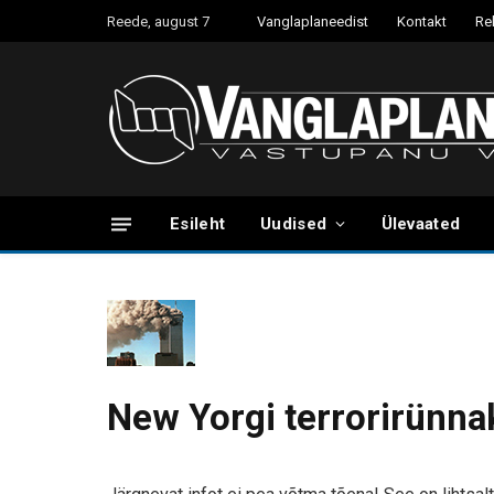
Reede, august 7
Vanglaplaneedist
Kontakt
Re
Esileht
Uudised
Ülevaated
New Yorgi terrorirünn