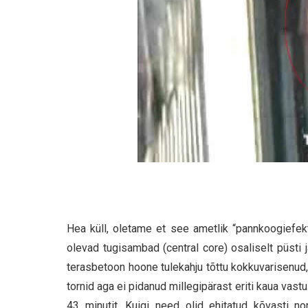
Hea küll, oletame et see ametlik “pannkoogiefekt
olevad tugisambad (central core) osaliselt püsti j
terasbetoon hoone tulekahju tõttu kokkuvarisenud
tornid aga ei pidanud millegipärast eriti kaua vastu.
43 minutit. Kuigi need olid ehitatud kõvasti n