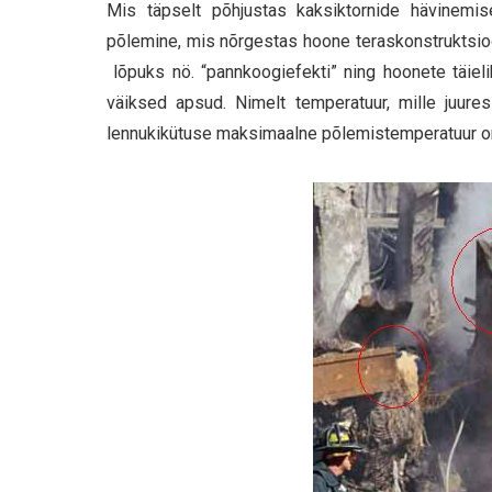
Mis täpselt põhjustas kaksiktornide hävinemis
põlemine, mis nõrgestas hoone teraskonstruktsioo
lõpuks nö. “pannkoogiefekti” ning hoonete täiel
väiksed apsud. Nimelt temperatuur, mille juure
lennukikütuse maksimaalne põlemistemperatuur on 