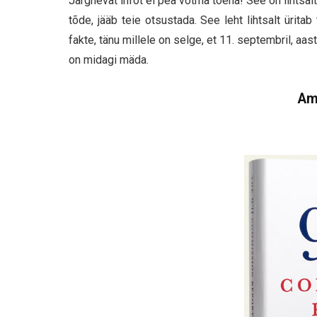
Järgnevat infot ei pea võtma tõena! See on lihtsal
tõde, jääb teie otsustada. See leht lihtsalt ürit
fakte, tänu millele on selge, et 11. septembril, aa
on midagi mäda.
Ame