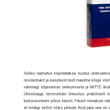
Selles raamatus kirjeldatakse, kuidas üheksatei
reisilennukit ja kasutasid neid maailma kõige või
vähimagi sõjaväelise sekkumiseta ja MITTE ükski
Ühesõnaga, terroristidel õnnestus praktilisel
kaitsesüsteem põrus täiesti. Pärast rünnakuid va
et midagi sellist võiks juhtuda. Kuid juba see o