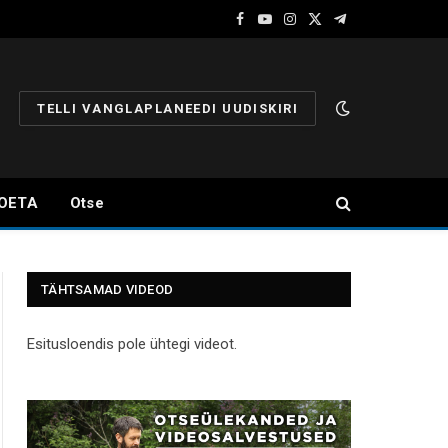
Facebook
YouTube
Instagram
X
Telegram
(Twitter)
TELLI VANGLAPLANEEDI UUDISKIRI
OETA
Otse
TÄHTSAMAD VIDEOD
Esitusloendis pole ühtegi videot.