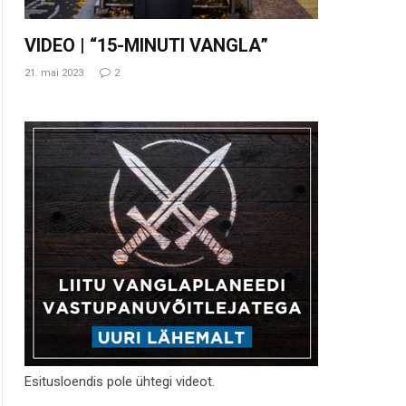
VIDEO | “15-MINUTI VANGLA”
21. mai 2023
2
Esitusloendis pole ühtegi videot.