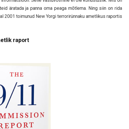
t informatsioon. Selle vastuvõtmine ei ole kohustuslik. Mis on
ab teid äratada ja panna oma peaga mõtlema. Ning siin on rida
stal 2001 toimunud New Yorgi terrorirünnaku ametlikus raportis
tlik raport