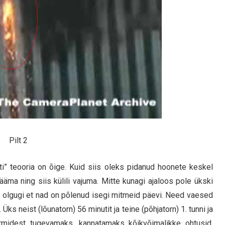
Pilt 2
i” teooria on õige. Kuid siis oleks pidanud hoonete keskel
ääma ning siis külili vajuma. Mitte kunagi ajaloos pole ükski
, olgugi et nad on põlenud isegi mitmeid päevi. Need vaesed
 Üks neist (lõunatorn) 56 minutit ja teine (põhjatorn) 1. tunni ja
ormidest tugevamaks, kannatamaks kõikvõimalikke ohtusid,