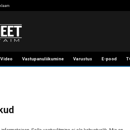
klaam
Video
Vastupanuliikumine
Varustus
E-pood
T
akud