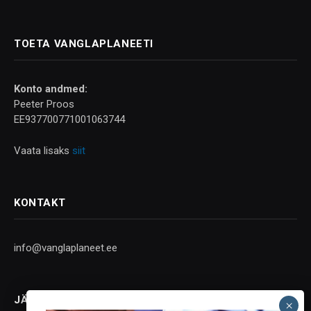
TOETA VANGLAPLANEETI
Konto andmed:
Peeter Proos
EE937700771001063744
Vaata lisaks
siit
KONTAKT
info@vanglaplaneet.ee
JÄLGI SOTSIAALMEEDIAS