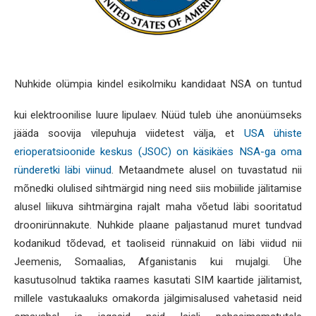
Nuhkide olümpia kindel esikolmiku kandidaat NSA on tuntud
kui elektroonilise luure lipulaev. Nüüd tuleb ühe anonüümseks
jääda soovija vilepuhuja viidetest välja, et
USA ühiste
erioperatsioonide keskus (JSOC) on käsikäes NSA-ga oma
ründeretki läbi viinud
. Metaandmete alusel on tuvastatud nii
mõnedki olulised sihtmärgid ning need siis mobiilide jälitamise
alusel liikuva sihtmärgina rajalt maha võetud läbi sooritatud
droonirünnakute. Nuhkide plaane paljastanud muret tundvad
kodanikud tõdevad, et taoliseid rünnakuid on läbi viidud nii
Jeemenis, Somaalias, Afganistanis kui mujalgi. Ühe
kasutusolnud taktika raames kasutati SIM kaartide jälitamist,
millele vastukaaluks omakorda jälgimisalused vahetasid neid