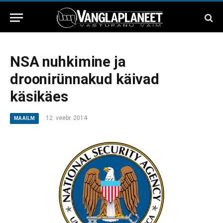
NSA nuhkimine ja
droonirünnakud käivad
käsikäes
12. veebr. 2014
MAAILM