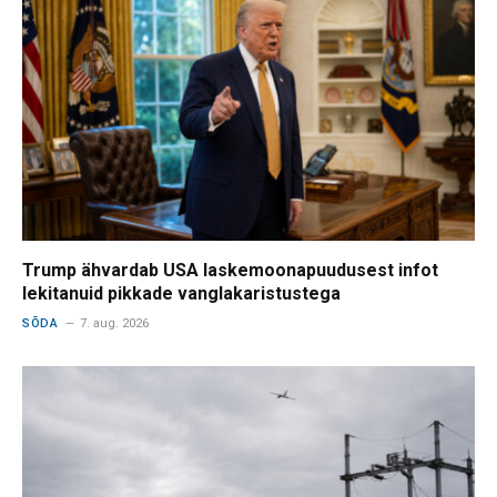
Trump ähvardab USA laskemoonapuudusest infot
lekitanuid pikkade vanglakaristustega
SÕDA
7. aug. 2026