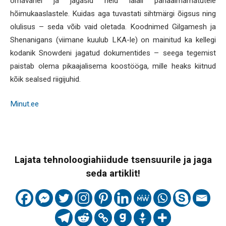
omavahel ja jagasid neid laiali pahaaimamatutele
hõimukaaslastele. Kuidas aga tuvastati sihtmärgi õigsus ning
olulisus – seda võib vaid oletada. Koodnimed Gilgamesh ja
Shenanigans (viimane kuulub LKA-le) on mainitud ka kellegi
kodanik Snowdeni jagatud dokumentides – seega tegemist
paistab olema pikaajalisema koostööga, mille heaks kiitnud
kõik sealsed riigijuhid.
Minut.ee
Lajata tehnoloogiahiidude tsensuurile ja jaga
seda artiklit!