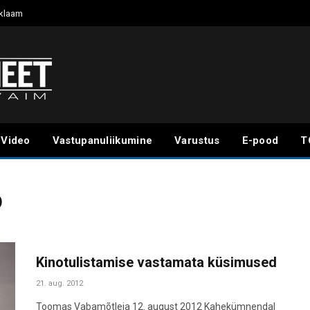
klaam
Video
Vastupanuliikumine
Varustus
E-pood
T
)
Kinotulistamise vastamata küsimused
21. aug. 2012
Toomas Vabamõtleja 12. august 2012 Kahekümnendal