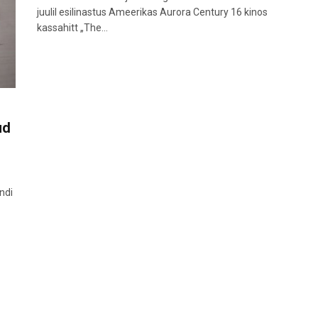
juulil esilinastus Ameerikas Aurora Century 16 kinos
kassahitt „The…
ud
ndi