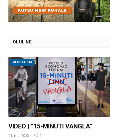
OLULINE
GLOBALISM
VIDEO | “15-MINUTI VANGLA”
21. mai 2023
2