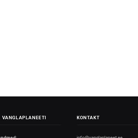
 VANGLAPLANEETI
KONTAKT
andmed:
info@vanglaplaneet.ee