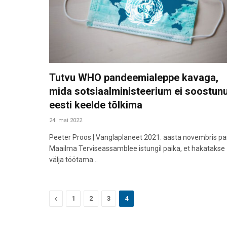
Tutvu WHO pandeemialeppe kavaga,
mida sotsiaalministeerium ei soostun
eesti keelde tõlkima
24. mai 2022
Peeter Proos | Vanglaplaneet 2021. aasta novembris pa
Maailma Terviseassamblee istungil paika, et hakatakse
välja töötama…
Previous
1
2
3
4